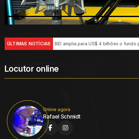
ís
ÚLTIMAS NOTÍCIAS
BID amplia para US$ 4 bilhões o fundo para segurança na A
Locutor online
Online agora
Rafael Schmidt