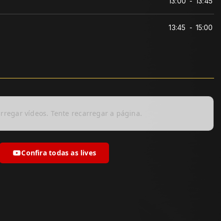
13:00
-
13:45
13:45
-
15:00
arregar vídeos. Tente recarregar a página.
Confira todas as lives