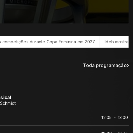
nte Copa Feminina em 2027
Ideb mostra avanço da educação 
Toda programação
sical
 Schmidt
12:05
-
13:00