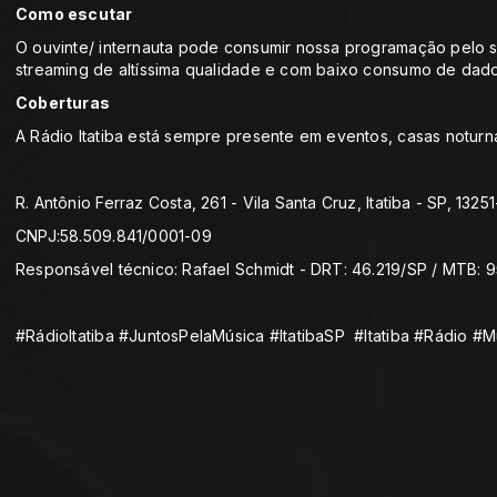
Como escutar
O ouvinte/ internauta pode consumir nossa programação pelo s
streaming de altíssima qualidade e com baixo consumo de dado
Coberturas
A Rádio Itatiba está sempre presente em eventos, casas noturna
R. Antônio Ferraz Costa, 261 - Vila Santa Cruz, Itatiba - SP, 1325
CNPJ:58.509.841/0001-09
Responsável técnico: Rafael Schmidt - DRT: 46.219/SP / MTB: 9
#RádioItatiba #JuntosPelaMúsica #ItatibaSP #Itatiba #Rádio #M