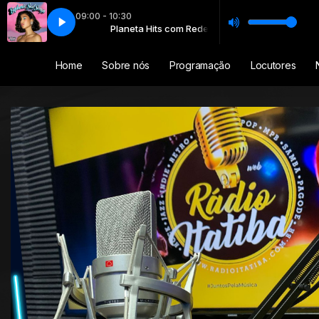
09:00 - 10:30
Hits com Rede
egardless
Planeta Hits com Rede
Raye - Regardless
Home
Sobre nós
Programação
Locutores