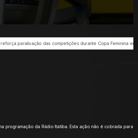
paralisação das competições durante Copa Feminina em 2027
na programação da Rádio Itatiba. Esta ação não é cobrada para