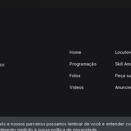
Home
Locutor
Programação
Skill A
460
Fotos
Peça su
Vídeos
Anunci
 nós e nossos parceiros possamos lembrar de você e entender com
timento implícito à nossa
política de privacidade
.