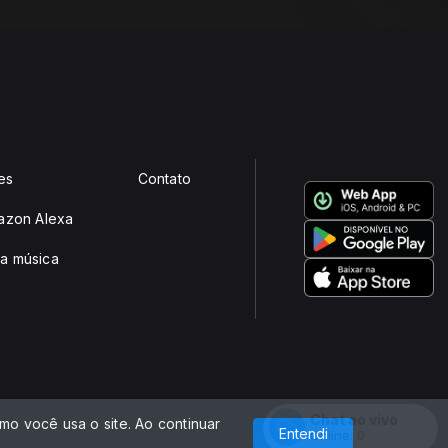
es
Contato
mazon Alexa
a música
e
Chat ao vivo
o você usa o site. Ao continuar
Com a tecnologia
Entendi
Online:
0