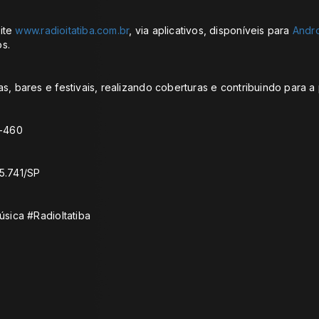
ite
www.radioitatiba.com.br
, via aplicativos, disponíveis para
Andr
s.
s, bares e festivais, realizando coberturas e contribuindo para 
1-460
5.741/SP
úsica #RadioItatiba