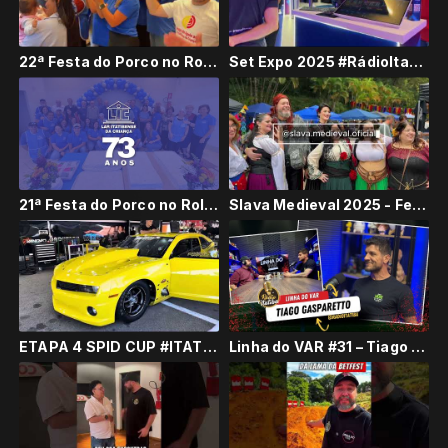
22ª Festa do Porco no Rolete e aniversário do Lar Itatibense da Criança
Set Expo 2025 #RádioItatiba #Live #Itatiba #SetExpo #SetExpo2025
21ª Festa do Porco no Rolete e 73 anos do Lar Itatibense da Criança #Itatiba
Slava Medieval 2025 - Feira medieval, mística e cigana #RádioItatiba #Live #Itatiba #Jundiaí
ETAPA 4 SPID CUP #ITATIBA #SP @spidcup
Linha do VAR #31 – Tiago Gasparetto | Da zaga ao banco: futebol, formação e futuro #RádioItatiba