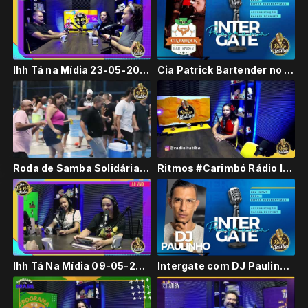
Ihh Tá na Mídia 23-05-2024 #RádioItatiba
Cia Patrick Bartender no #Intergate #RádioItatiba
Roda de Samba Solidária #RioGrandeDoSul #Itatiba
Ritmos #Carimbó Rádio Itatiba #Live
Ihh Tá Na Mídia 09-05-2024 #RádioItatiba
Intergate com DJ Paulinho - Rádio Itatiba #Live