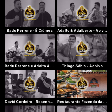
Badu Perrone - É Ciúmes
Adalto & Adalberto - Ao vivo - 07-02-2023
Badu Perrone e Adalto & Adalberto - Ao vivo - 07/02/2023
Thiago Sábio - Ao vivo
David Cordeiro - Resenha com Badu Perrone e Adalto & Adalberto
Restaurante Fazenda da Dona Maria - Morungaba / SP