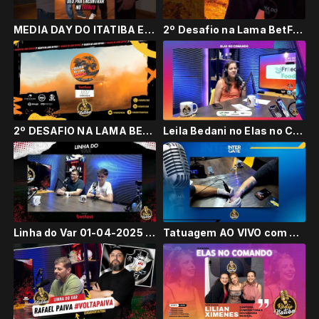
MEDIA DAY DO ITATIBA E.C. #RádioItatiba
2º Desafio na Lama BetFest #RádioItatiba
2º DESAFIO NA LAMA BETFAST #2025 #RádioItatiba
Leila Bedani no Elas no Comando #RadioItatiba
Linha do Var 01-04-2025 #RadioItatiba
Tatuagem AO VIVO com Guilherme Rodrigues da @madra_tatuagem #1