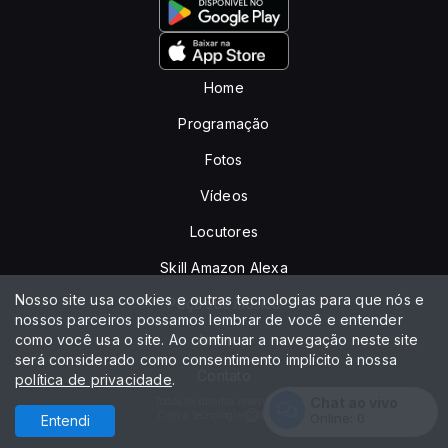
Home
Programação
Fotos
Vídeos
Locutores
Skill Amazon Alexa
Nosso site usa cookies e outras tecnologias para que nós e
Peça sua música
nossos parceiros possamos lembrar de você e entender
como você usa o site. Ao continuar a navegação neste site
Anuncie
será considerado como consentimento implícito à nossa
Contato
política de privacidade
.
Chat ao vivo
Todos os direitos reservados.
Com a tecnologia
Online:
0
Entendi
Entrar