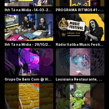
Ihh Tá na Mídia -14-03-2024 #radioitatiaia
PROGRAMA RITMOS #1 - ROCK - RÁDIO ITATIBA
Ihh Tá na Mídia - 29/10/2023
Rádio Itatiba Music Festival [2023]
Grupo De Bem Com @ Vida #rádioitatiba #itatiba #campinas #samba #pagode #juntospelamúsica
Louisiana Restaurante, o 1° restaurante Flashback de #Itatiba #rádioitatiba #juntospelamúsica