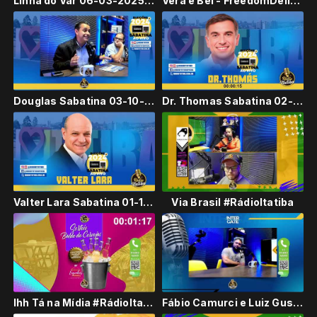
Linha do Var 06-03-2025 #RádioItatiba
Vera e Bel - FreedomDelivery - Elas no Comando #RádioItatiba
Douglas Sabatina 03-10-2024 #RádioItatiba
Dr. Thomas Sabatina 02-10-2024 #RádioItatiba
Valter Lara Sabatina 01-10-2024 #RádioItatiba
Via Brasil #RádioItatiba
Ihh Tá na Mídia #RádioItatiba
Fábio Camurci e Luiz Gustavo no Intergate #RádioItatiba