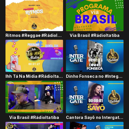
Ritmos #Reggae #RádioItatiba
Via Brasil #RádioItatiba
Ihh Tá Na Mídia #RádioItatiba
Dinho Fonseca no #Integate #RádioItatiba
Via Brasil #RádioItatiba
Cantora Sayô no Intergate #RádioItatiba