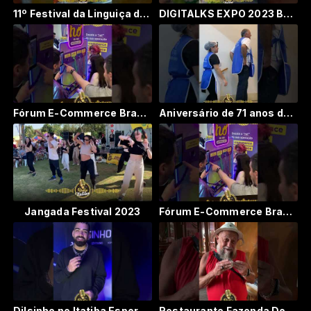
11º Festival da Linguiça de Bragança Paulista 2023 - #rádioitatiba #juntospelamúsica
DIGITALKS EXPO 2023 By Rádio Itatiba #itatiba #rádioitatiba #digitalks
Fórum E-Commerce Brasil 2023
Aniversário de 71 anos do Lar Itatibense da Criança #itatiba #itatibasp #juntospelamúsica
Jangada Festival 2023
Fórum E-Commerce Brasil 2023
Dilsinho no Itatiba Esporte Clube
Restaurante Fazenda Dona Maria