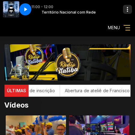
11:00 - 12:00
Território Nacional com Rede
RÁDIO ITATIBA - 002 - LASER
MENU
rição
ÚLTIMAS
Abertura de ateliê de Francisco Brennand celebra centen
Vídeos