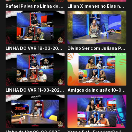
Rafael Paiva no Linha do Var #RadioItatiba
Lilian Ximenes no Elas no Comando 20-03-2025 #RádioItatiba
LINHA DO VAR 18-03-2025 #RádioItatiba
Divino Ser com Juliana Pimental 17-03-2025 #RádioItatiba
LINHA DO VAR 11-03-2025 #RádioItatiba
Amigos da Inclusão 10-03-2025 #RádioItatiba