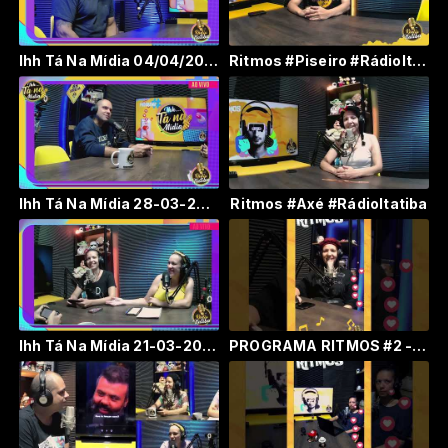
Ihh Tá Na Mídia 04/04/2024
Ritmos #Piseiro #RádioItatiba
Ihh Tá Na Mídia 28-03-2024
Ritmos #Axé #RádioItatiba
Ihh Tá Na Mídia 21-03-2023
PROGRAMA RITMOS #2 - #SERTANEJO - RÁDIO ITATIBA