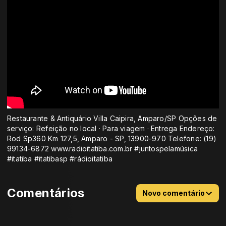
Restaurante & Antiquário Villa Caipira, Amparo/SP Opções de
serviço: Refeição no local · Para viagem · Entrega Endereço:
Rod Sp360 Km 127,5, Amparo - SP, 13900-970 Telefone: (19)
99134-6872 www.radioitatiba.com.br #juntospelamúsica
#itatiba #itatibasp #rádioitatiba
Comentários
Novo comentário