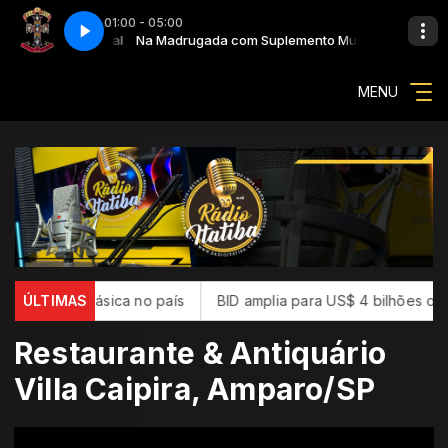
01:00 - 05:00
lemento Musical
Child O' Mine
Na Madrugada com Suplemento Musical
Guns N' Roses - Sweet Child O' Mine
MENU
ação básica no país
ÚLTIMAS
BID amplia para US$ 4 bilhões o fundo p
Restaurante & Antiquário
Villa Caipira, Amparo/SP