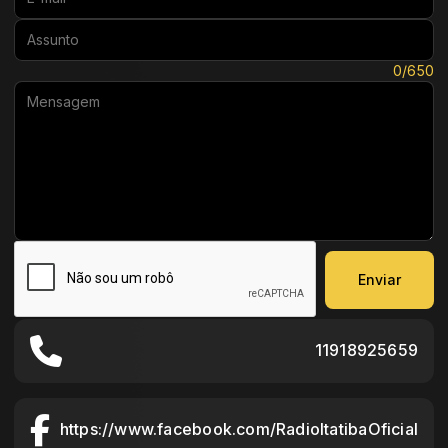
Assunto:
Mensagem:
0/650
Enviar
11918925659
https://www.facebook.com/RadioItatibaOficial