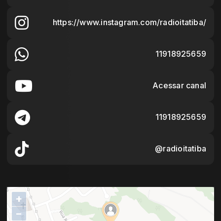
https://www.instagram.com/radioitatiba/
11918925659
Acessar canal
11918925659
@radioitatiba
+
−