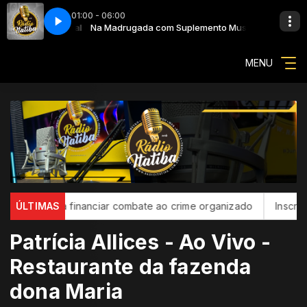
01:00 - 06:00
emento Musical
IXO 001
Na Madrugada com Suplemento Musical
BLOCO COMERCIAL PREFIXO 001
MENU
rdo para financiar combate ao crime organizado
ÚLTIMAS
Inscrições pa
Patrícia Allices - Ao Vivo -
Restaurante da fazenda
dona Maria