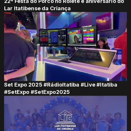
22ª Festa do Porco no Rolete e aniversário do
Lar Itatibense da Criança
Set Expo 2025 #RádioItatiba #Live #Itatiba
#SetExpo #SetExpo2025