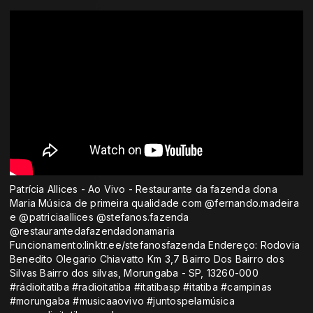
Patrícia Allices - Ao Vivo - Restaurante da fazenda dona
Maria Música de primeira qualidade com @fernando.madeira
e @patriciaallices @stefanos.fazenda
@restaurantedafazendadonamaria
Funcionamento:linktr.ee/stefanosfazenda Endereço: Rodovia
Benedito Olegario Chiavatto Km 3,7 Bairro Dos Bairro dos
Silvas Bairro dos silvas, Morungaba - SP, 13260-000
#rádioitatiba #radioitatiba #itatibasp #itatiba #campinas
#morungaba #musicaaovivo #juntospelamúsica