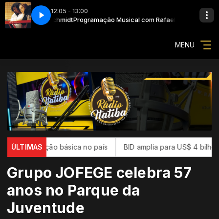
12:05 - 13:00
(The Blower'S Daughter)
 com Rafael Schmidt
Programação Musical com Rafael Schmidt
Ana Carolina - É Isso Aí (The Blower'S Daughter)
MENU
 educação básica no país
ÚLTIMAS
BID amplia para US$ 4 bilhões o fu
Grupo JOFEGE celebra 57
anos no Parque da
Juventude