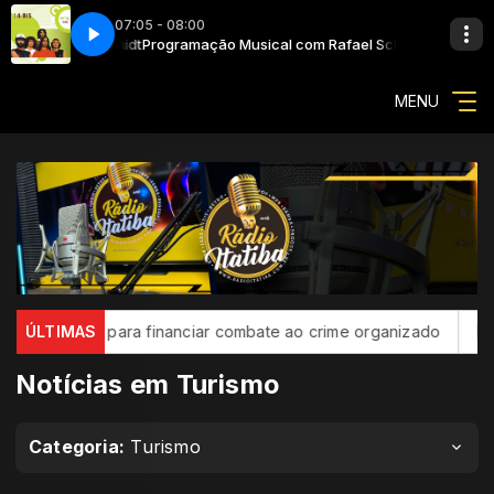
07:05 - 08:00
Rafael Schmidt
Programação Musical com Rafael Schmidt
14 Bis - Nos Bailes Da Vida
MENU
ordo para financiar combate ao crime organizado
ÚLTIMAS
Inscrições p
Notícias em Turismo
Categoria:
Turismo