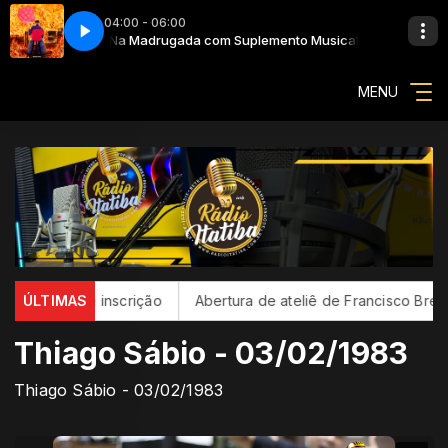
04:00 - 06:00
to Musical
Na Madrugada com Suplemento Musical
076 - Oliver Tree - Miss You
MENU
ão de inscrição
ÚLTIMAS
Abertura de ateliê de Francisco Brennand cel
Thiago Sábio - 03/02/1983
Thiago Sábio - 03/02/1983