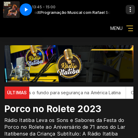
13:45 - 15:00
 Rafael Schmidt
Nando Reis - N
Programação Musical com Rafael Schmidt
MENU
lhões o fundo para segurança na América Latina
ÚLTIMAS
CBF reforça 
Porco no Rolete 2023
Rádio Itatiba Leva os Sons e Sabores da Festa do
Porco no Rolete ao Aniversário de 71 anos do Lar
Itatibense da Criança Subtítulo: A Rádio Itatiba