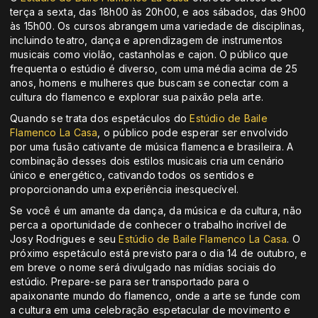
terça a sexta, das 18h00 às 20h00, e aos sábados, das 9h00
às 15h00. Os cursos abrangem uma variedade de disciplinas,
incluindo teatro, dança e aprendizagem de instrumentos
musicais como violão, castanholas e cajon. O público que
frequenta o estúdio é diverso, com uma média acima de 25
anos, homens e mulheres que buscam se conectar com a
cultura do flamenco e explorar sua paixão pela arte.
Quando se trata dos espetáculos do
Estúdio de Baile
Flamenco La Casa
, o público pode esperar ser envolvido
por uma fusão cativante de música flamenca e brasileira. A
combinação desses dois estilos musicais cria um cenário
único e energético, cativando todos os sentidos e
proporcionando uma experiência inesquecível.
Se você é um amante da dança, da música e da cultura, não
perca a oportunidade de conhecer o trabalho incrível de
Josy Rodrigues e seu
Estúdio de Baile Flamenco La Casa
. O
próximo espetáculo está previsto para o dia 14 de outubro, e
em breve o nome será divulgado nas mídias sociais do
estúdio. Prepare-se para ser transportado para o
apaixonante mundo do flamenco, onde a arte se funde com
a cultura em uma celebração espetacular de movimento e