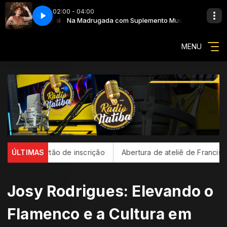
02:00 - 04:00
ento Musical
(Ao Vivo)
Na Madrugada com Suplemento Musical
Lauana Prado - Kamasutra (Ao Vivo)
MENU
rtão de inscrição
ÚLTIMAS
Abertura de ateliê de Francisco Brennand c
Josy Rodrigues: Elevando o
Flamenco e a Cultura em