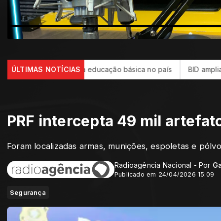
vanço da educação básica no país
ÚLTIMAS NOTÍCIAS
BID amplia para US$ 4 bilh
PRF intercepta 49 mil artefa
Foram localizadas armas, munições, espoletas e pólv
Radioagência Nacional - Por
Ga
Publicado em 24/04/2026 15:09
Segurança