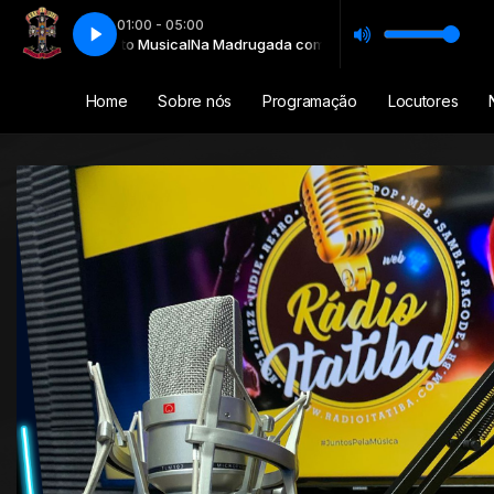
01:00 - 05:00
Suplemento Musical
weet Child O' Mine
Guns N' Roses - Sweet Child O' Mine
Na Madrugada com Suplemento Musical
Home
Sobre nós
Programação
Locutores