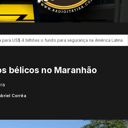
ões o fundo para segurança na América Latina
CBF reforça p
tos bélicos no Maranhão
ora
briel Corrêa