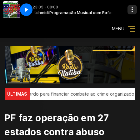
23:05 - 00:00
 com Rafael Schmidt
at. Rob Thomas)
Programação Musical com Rafael Schmidt
Santana - Smooth (feat. Rob Thomas)
MENU
mam acordo para financiar combate ao crime organizado
ÚLTIMAS
Inscri
PF faz operação em 27
estados contra abuso