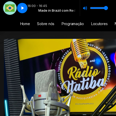
16:00 - 16:45
l com Rede
 - Parte 1
Made in Brazil com Rede
Made in Brazil - Parte 1
Home
Sobre nós
Programação
Locutores