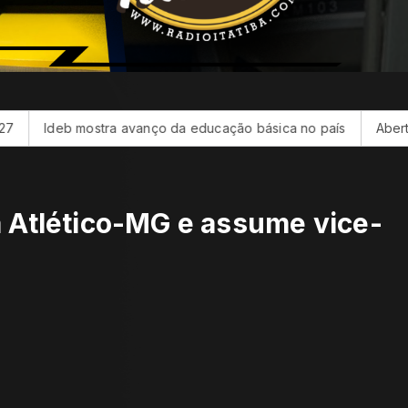
a avanço da educação básica no país
Abertura de ateliê de F
a Atlético-MG e assume vice-