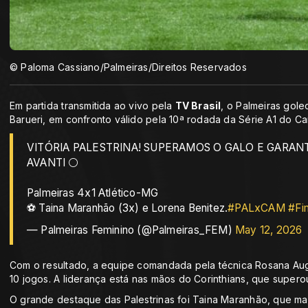
© Paloma Cassiano/Palmeiras/Direitos Reservados
Em partida transmitida ao vivo pela
TV Brasil
, o Palmeiras gole
Barueri, em confronto válido pela 10ª rodada da Série A1 do Ca
VITÓRIA PALESTRINA! SUPERAMOS O GALO E GARANT
AVANTI ⚪
Palmeiras 4x1 Atlético-MG
⚽ Taina Maranhão (3x) e Lorena Benitez.
#PALxCAM
#Fi
— Palmeiras Feminino (@Palmeiras_FEM)
May 12, 2026
Com o resultado, a equipe comandada pela técnica Rosana Augu
10 jogos. A liderança está nas mãos do Corinthians, que supero
O grande destaque das Palestrinas foi Taina Maranhão, que mar