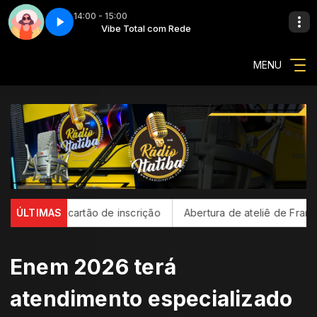
14:00 - 15:00
Vibe total - Parte 1
Vibe Total com Rede
MENU
o cartão de inscrição
ÚLTIMAS
Abertura de ateliê de Francisco Brenna
Enem 2026 terá
atendimento especializado