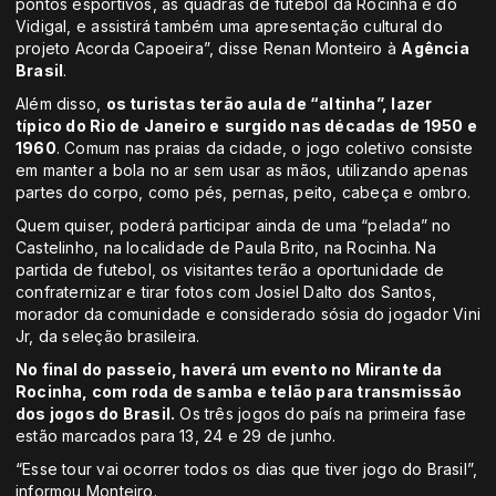
pontos esportivos, as quadras de futebol da Rocinha e do
Vidigal, e assistirá também uma apresentação cultural do
projeto Acorda Capoeira”, disse Renan Monteiro à
Agência
Brasil
.
Além disso,
os turistas terão aula de “altinha”, lazer
típico do Rio de Janeiro e
surgido nas décadas de 1950 e
1960
. Comum nas praias da cidade, o jogo coletivo consiste
em manter a bola no ar sem usar as mãos, utilizando apenas
partes do corpo, como pés, pernas, peito, cabeça e ombro.
Quem quiser, poderá participar ainda de uma “pelada” no
Castelinho, na localidade de Paula Brito, na Rocinha. Na
partida de futebol, os visitantes terão a oportunidade de
confraternizar e tirar fotos com Josiel Dalto dos Santos,
morador da comunidade e considerado sósia do jogador Vini
Jr, da seleção brasileira.
No final do passeio, haverá um evento no Mirante da
Rocinha, com roda de samba e telão para transmissão
dos jogos do Brasil.
Os três jogos do país na primeira fase
estão marcados para 13, 24 e 29 de junho.
“Esse tour vai ocorrer todos os dias que tiver jogo do Brasil”,
informou Monteiro.