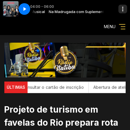
04:00 - 06:00
Suplemento Musical
ggin'
Na Madrugada com Suplemento Musical
107 - Måneskin - Beggin'
MENU
consultar o cartão de inscrição
ÚLTIMAS
Abertura de ateliê de Franci
Projeto de turismo em
favelas do Rio prepara rota