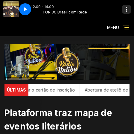
12:00 - 14:00
 Blues
Vibe Total com Rede
TOP 30 Brasil com Rede
The Doors - Roadhouse Blues
MENU
ltar o cartão de inscrição
ÚLTIMAS
Abertura de ateliê de Francisco 
Plataforma traz mapa de
eventos literários