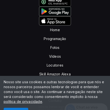
Home
Programação
Fotos
Vídeos
Locutores
Skill Amazon Alexa
Nosso site usa cookies e outras tecnologias para que nós e
Peça sua música
nossos parceiros possamos lembrar de você e entender
como você usa o site. Ao continuar a navegação neste site
Anuncie
será considerado como consentimento implícito à nossa
Contato
política de privacidade
.
Chat ao vivo
Todos os direitos reservados.