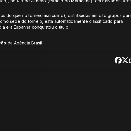
uco), no Rio de Janeiro (Estádio do Maracanã), em Salvador (Are
s do que no torneio masculino), distribuídas em oito grupos par
 como sede do torneio, está automaticamente classificado para
dia e a Espanha conquistou o título.
ção
da Agência Brasil.