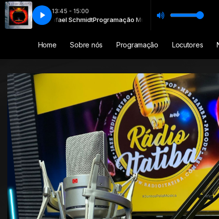
13:45 - 15:00
the Touchstone film, Armageddon)
l com Rafael Schmidt
Programação Musical com Rafael Schmidt
Aerosmith - I Don't Want to Miss a Thi
Home
Sobre nós
Programação
Locutores