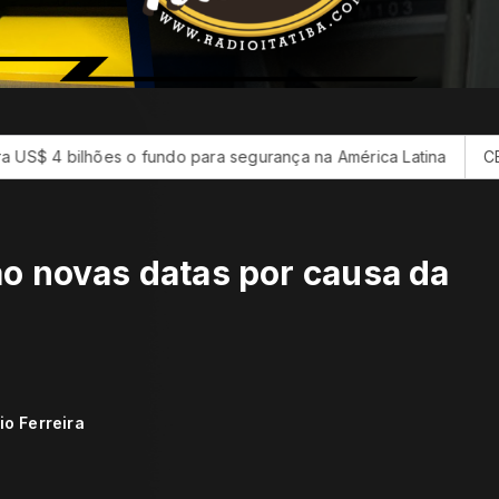
 fundo para segurança na América Latina
CBF reforça parali
ão novas datas por causa da
io Ferreira