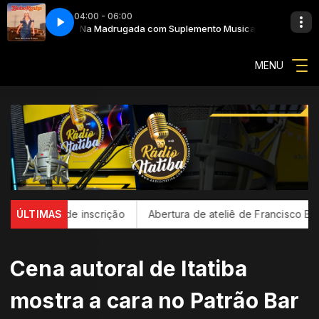
04:00 - 06:00
What It Wants
to Musical
Na Madrugada com Suplemento Musical
020 - Bebe Rexha - Heart Wants What It Wants
MENU
ão de inscrição
ÚLTIMAS
Abertura de ateliê de Francisco Brennand cel
Cena autoral de Itatiba
mostra a cara no Patrão Bar